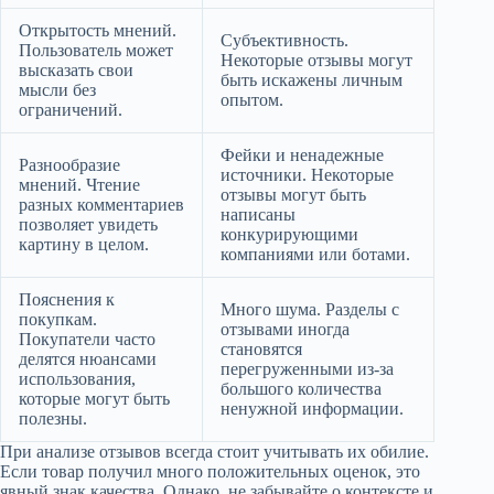
Открытость мнений.
Субъективность.
Пользователь может
Некоторые отзывы могут
высказать свои
быть искажены личным
мысли без
опытом.
ограничений.
Фейки и ненадежные
Разнообразие
источники. Некоторые
мнений. Чтение
отзывы могут быть
разных комментариев
написаны
позволяет увидеть
конкурирующими
картину в целом.
компаниями или ботами.
Пояснения к
Много шума. Разделы с
покупкам.
отзывами иногда
Покупатели часто
становятся
делятся нюансами
перегруженными из-за
использования,
большого количества
которые могут быть
ненужной информации.
полезны.
При анализе отзывов всегда стоит учитывать их обилие.
Если товар получил много положительных оценок, это
явный знак качества. Однако, не забывайте о контексте и